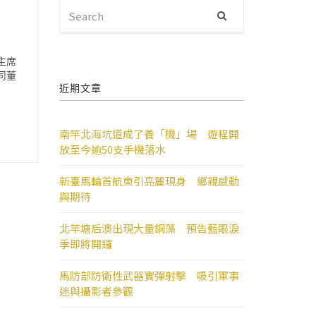
SEARCH
Search
FOR:
主席
司董
近期文章
南竿北海坑道成了養「機」場 遊程開
放至今逾50支手機落水
新臺馬輪首航東引亮麗現身 鄉親感動
與期待
北竿塘后澳出現大量銅藻 預告藍眼淚
季即將開鑼
馬防部防衛性武器實彈射擊 吸引軍事
迷與攝影者參觀