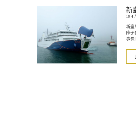
新
19 4 
新臺
陳子
事長