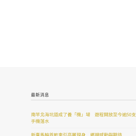
最新消息
南竿北海坑道成了養「機」場 遊程開放至今逾50支
手機落水
新臺馬輪首航東引亮麗現身 鄉親感動與期待