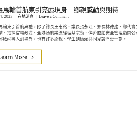
臺馬輪首航東引亮麗現身 鄉親感動與期待
on
月, 2023
在地消息
Leave a Comment
新
馬輪東引首航典禮，除了縣長王忠銘、議長張永江、鄉長林德建、鄉代會
臺
驎、指揮官賴政豐、全港通航業總經理蔡宗勳、傑舜船舶安全管理顧問公
馬
邱啟舜等人到場外，也有許多鄉親、學生到碼頭共同見證歷史一刻。
輪
首
Learn More
航
東
引
亮
麗
現
身
鄉
親
感
動
與
期