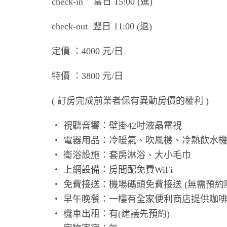
check-in 當日 15:00 (進)
check-out 翌日 11:00 (退)
定價 ：4000 元/日
特價 ：3800 元/日
( 訂房完成前業者保有異動房價的權利 )
‧ 視聽音響：壁掛42吋液晶電視
‧ 電器用品：冷暖氣、吹風機、冷熱飲水
‧ 衛浴設施：套房淋浴、大小毛巾
‧ 上網設備：房間配免費WiFi
‧ 免費接送：機場碼頭免費接送 (無需預約
‧ 早午晚餐：一樓有全家便利商店提供咖
‧ 機車出租：有(建議先預約)