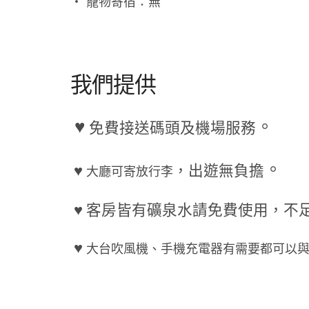
‧ 寵物寄宿：無
我們提供
♥
。
免費接送碼頭及機場服務
。
♥
，出遊無負擔
大廳可寄放行李
♥ 客房皆有礦泉水請免費使用，不
♥
大台吹風機、手機充電器有需要都可以