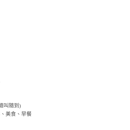
機
隨叫隨到)
啡、美食、早餐