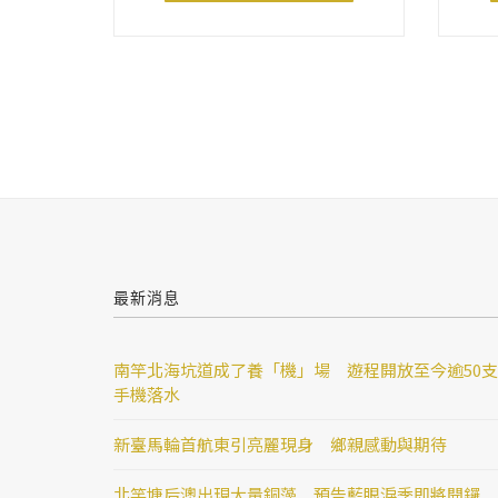
最新消息
南竿北海坑道成了養「機」場 遊程開放至今逾50支
手機落水
新臺馬輪首航東引亮麗現身 鄉親感動與期待
北竿塘后澳出現大量銅藻 預告藍眼淚季即將開鑼