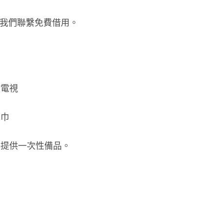
與我們聯繫免費借用。
線電視
毛巾
再提供一次性備品。