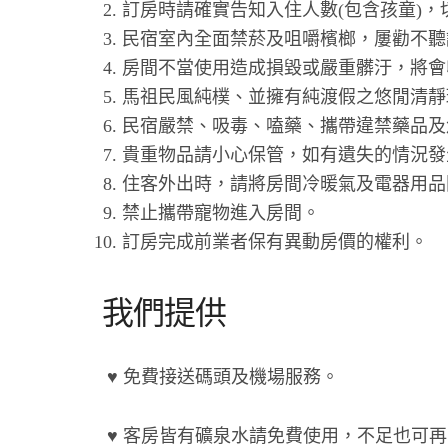
訂房時請確實告知入住人數(包含孩童)，
民宿室內全面禁菸及咀嚼檳榔，屢勸不聽
房間不當使用造成損毀或嚴重髒汙，將會
馬祖民風純樸、並擁有純渡假之悠閒清靜環
民宿嚴禁、吸毒、嗑藥、攜帶違禁藥品及
貴重物品請小心保管，如有遺失的情況發
住客外出時，請將房間冷暖氣及電器用品
禁止攜帶寵物進入房間。
訂房完成前業者保有異動房價的權利。
我們提供
♥ 免費接送碼頭及機場服務。
♥ 客房皆有礦泉水請免費使用，不足也可