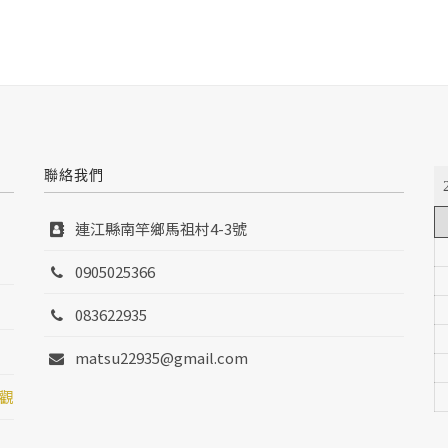
聯絡我們
連江縣南竿鄉馬祖村4-3號
0905025366
083622935
matsu22935@gmail.com
觀