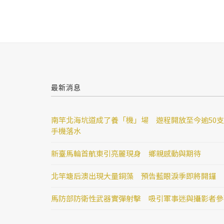
最新消息
南竿北海坑道成了養「機」場 遊程開放至今逾50支
手機落水
新臺馬輪首航東引亮麗現身 鄉親感動與期待
北竿塘后澳出現大量銅藻 預告藍眼淚季即將開鑼
馬防部防衛性武器實彈射擊 吸引軍事迷與攝影者參