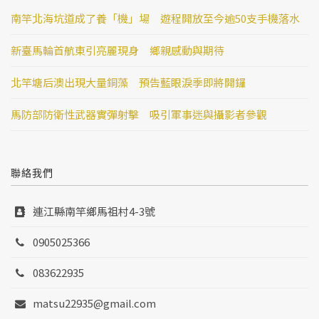
南竿北海坑道成了養「機」場 遊程開放至今逾50支手機落水
新臺馬輪首航東引亮麗現身 鄉親感動與期待
北竿塘后澳出現大量銅藻 預告藍眼淚季即將開鑼
馬防部防衛性武器實彈射擊 吸引軍事迷與攝影者參觀
聯絡我們
連江縣南竿鄉馬祖村4-3號
0905025366
083622935
matsu22935@gmail.com